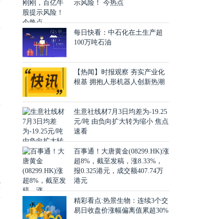
示风险！ 今热点
而
段
每日快看：中石化在土生产超
100万吨石油
到
【热闻】时报观察 夯实产业化
根基 拥抱人形机器人创新热潮
，
屋
生意社线材7月3日均差为-19.25
修
元/吨 由负向扩大转为缩小 焦点
速看
百事通！大唐黄金(08299.HK)涨
超8%，截至发稿，涨8.33%，
报0.325港元，成交额407.74万
港元
些
对
精彩看点:热景生物：连续3个交
易日收盘价涨幅偏离值累超30%
旧