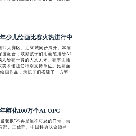
26年少儿绘画比赛火热进行中
12大赛区、近50城同步展开。本届
深度融合，鼓励孩子们用画笔描绘AI
续儿绘赛一贯的人文关怀。赛事由陆
东美术馆担任特别支持单位。比赛面
集绘画作品，为孩子们搭建了一方释
孵化100万个AI OPC
人当老板"不再是遥不可及的口号，而
教育部、工信部、中国科协联合指导，