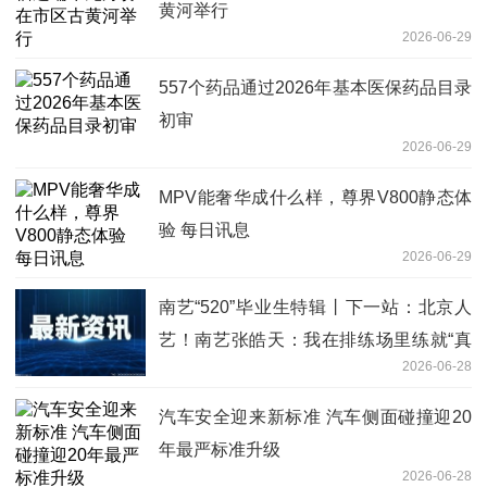
黄河举行
2026-06-29
557个药品通过2026年基本医保药品目录
初审
2026-06-29
MPV能奢华成什么样，尊界V800静态体
验 每日讯息
2026-06-29
南艺“520”毕业生特辑丨下一站：北京人
艺！南艺张皓天：我在排练场里练就“真
2026-06-28
功夫”|快资讯
汽车安全迎来新标准 汽车侧面碰撞迎20
年最严标准升级
2026-06-28