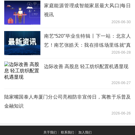
家庭能源管理成智能家居最大风口|每日
视讯
2026-06-30
南艺“520”毕业生特辑丨下一站：北京人
艺！南艺张皓天：我在排练场里练就“真
2026-06-28
功夫”|快资讯
边际改善 高股息 轻工纺织配置机遇显现
2026-06-27
陆家嘴国泰人寿厦门分公司亮相防非宣传日，寓教于乐普及
金融知识
2026-06-26
关于我们┊ 联系我们┊ 加入我们