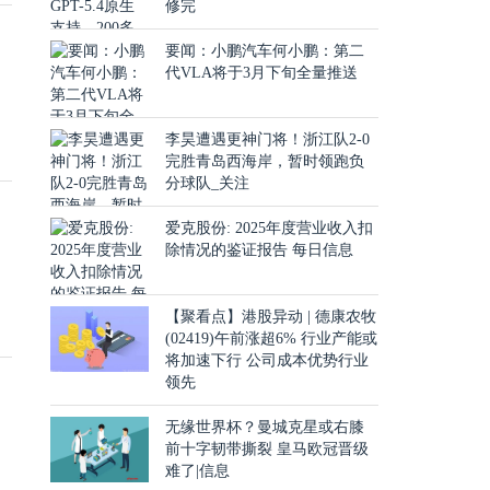
修完
要闻：小鹏汽车何小鹏：第二
代VLA将于3月下旬全量推送
迎
李昊遭遇更神门将！浙江队2-0
完胜青岛西海岸，暂时领跑负
分球队_关注
爱克股份: 2025年度营业收入扣
除情况的鉴证报告 每日信息
，
【聚看点】港股异动 | 德康农牧
(02419)午前涨超6% 行业产能或
将加速下行 公司成本优势行业
领先
无缘世界杯？曼城克星或右膝
前十字韧带撕裂 皇马欧冠晋级
难了|信息