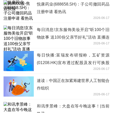
悦康药业(688658.SH)：子公司撤回药品
注册申请 看热讯
2026-06-17
每日消息!京东服饰美妆开启“听100个旧
物故事 送100份父亲节好礼”活动 直播连
2026-06-17
麦嬴礼物免单
每日快播:富瑞发布研报称，五矿资源
(01208.HK)宣布透过配股及发行可换股
2026-06-17
债券，以募集16亿美元
速读：中国正在加紧筹建世界人工智能合
作组织
2026-06-17
和讯李景峰：大盘在等今晚这事！|当前