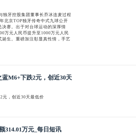
间与独牙控股集团董事长乔冰连麦过程
6年北京TOP独牙传奇中式九球公开
总决赛。出于对台球运动的深厚情
0万元人民币提升至1000万元人民
式诞生。重磅加注彰显真性情，手艺
蓝M6+下跌2元，创近30天
2元，创近30天最低价
314.01万元_每日短讯