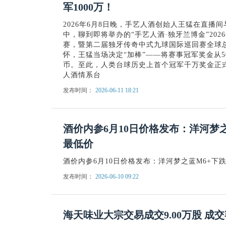
军1000万！
2026年6月8日晚，手艺人酒创始人王猛在直播
中，聊到即将举办的“手艺人酒·独牙兰博金”202
赛，暨第二届独牙传奇中式九球国际巡回赛全球
怀，王猛当场决定“加棒”——将赛事冠军奖金从50
币。至此，人类台球历史上首个冠军千万奖金正
人酒情系台
发布时间：
2026-06-11 18:21
酒价内参6月10日价格发布：洋河梦之
最低价
酒价内参6月10日价格发布：洋河梦之蓝M6+下跌
发布时间：
2026-06-10 09:22
海天味业大宗交易成交9.00万股 成交额