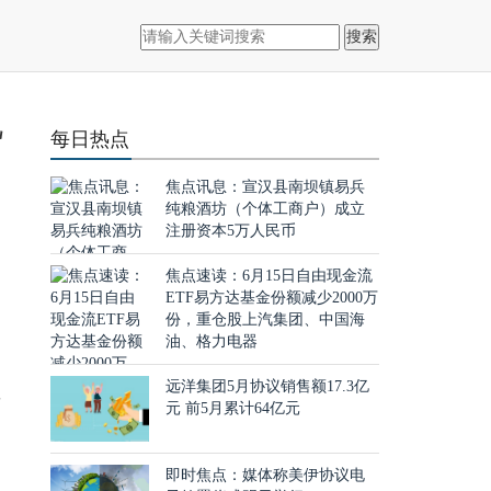
搜索
视
每日热点
焦点讯息：宣汉县南坝镇易兵
纯粮酒坊（个体工商户）成立
注册资本5万人民币
焦点速读：6月15日自由现金流
ETF易方达基金份额减少2000万
份，重仓股上汽集团、中国海
油、格力电器
远洋集团5月协议销售额17.3亿
封
元 前5月累计64亿元
即时焦点：媒体称美伊协议电