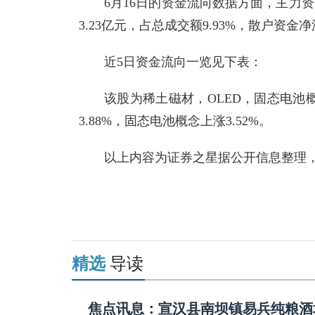
6月16日的资金流向数据方面，主力资金
3.23亿元，占总成交额9.93%，散户资金净
近5日资金流向一览见下表：
该股为稀土磁材，OLED，固态电池概
3.88%，固态电池概念上涨3.52%。
以上内容为证券之星据公开信息整理
关键词：
财经频道
财经资讯
精选
导读
焦点讯息：宣汉县南坝镇易兵纯粮酒