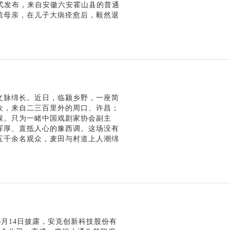
正式发布，来自安徽六安霍山县的普通
信母亲，在儿子大病痊愈后，毅然退
文脉绵长。近日，临颍乡野，一座简
众，来自二三百里外的周口、许昌；
候。只为一睹中国戏剧家协会副主
浑厚、直抵人心的豫西调。这场没有
五千余名观众，麦田与村道上人潮绵
6月14日披露，安克创新科技股份有