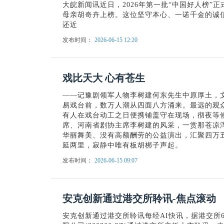
大皖新闻讯近日，2026年第一批“中国好人榜”
母亲胡奇卉上榜。这位坚守本心、一诺千金的诚
还近
发布时间：
2026-06-15 12:20
戏比天大 心有苍生
——记豫剧领军人物李树建何东先生中原厚土，
易戏台前，数万人潮从四面八方涌来。最远的观
有人在戏台动工之日便携铺盖守在现场，彻夜等
席、河南省剧协主席李树建的风采，一赏那苍凉
华丽舞美、没有高额酬劳的公益演出，汇聚四万
延两里，寂静中唯有板胡梆子声起。
发布时间：
2026-06-15 09:07
安克创新通过港交所聆讯-焦点滚动
安克创新通过港交所聆讯每经AI快讯，据港交所