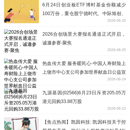
6月24日创业板ETF博时基金份额减少
100万份，重仓股宁德时代、中际旭创、
2026-06-25
新易盛
2026合创场景大赛报名通道正式开启，
诚邀参赛-聚焦
2026-06-25
热血传大爱 服务暖民心-中国人寿财险上
上饶市中心支公司参加世界献血日公益宣
2026-06-24
传活动
九源基因(02566)6月23日斥资205.05万
港元回购33.88万股
2026-06-23
【焦点热闻】凯因科技: 凯因科技关于控