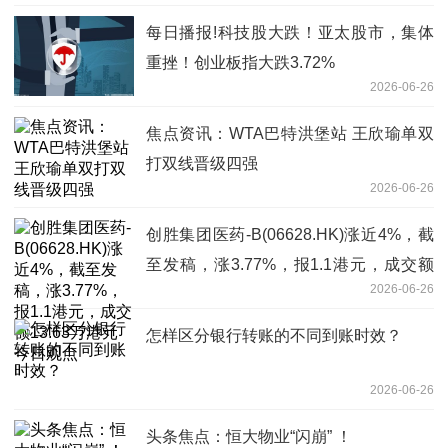
每日播报!科技股大跌！亚太股市，集体
重挫！创业板指大跌3.72%
2026-06-26
焦点资讯：WTA巴特洪堡站 王欣瑜单双
打双线晋级四强
2026-06-26
创胜集团医药-B(06628.HK)涨近4%，截
至发稿，涨3.77%，报1.1港元，成交额
2026-06-26
13.63万港元 今日观点
怎样区分银行转账的不同到账时效？
2026-06-26
头条焦点：恒大物业“闪崩” ！