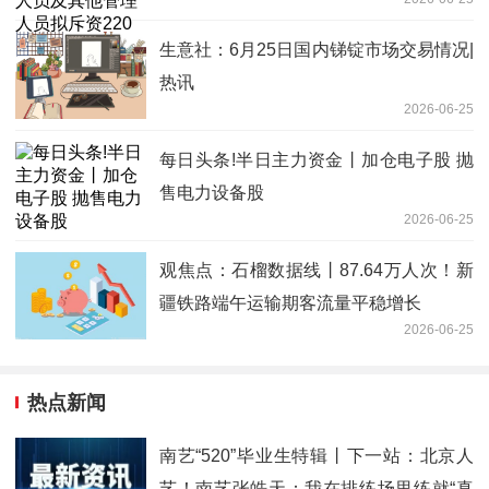
万元增持公司股份 焦点热闻
生意社：6月25日国内锑锭市场交易情况|
热讯
2026-06-25
每日头条!半日主力资金丨加仓电子股 抛
售电力设备股
2026-06-25
观焦点：石榴数据线丨87.64万人次！新
疆铁路端午运输期客流量平稳增长
2026-06-25
热点新闻
南艺“520”毕业生特辑丨下一站：北京人
艺！南艺张皓天：我在排练场里练就“真