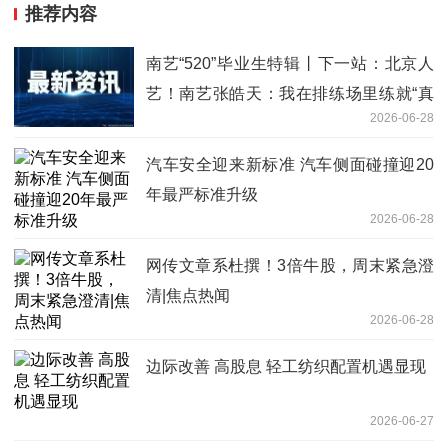
推荐内容
南艺“520”毕业生特辑丨下一站：北京人
艺！南艺张皓天：我在排练场里练就“真
2026-06-28
功夫”|快资讯
汽车安全迎来新标准 汽车侧面碰撞迎20
年最严标准升级
2026-06-28
网传文章系杜撰！3倍牛股，周末紧急澄
清|焦点热闻
2026-06-28
边际改善 高股息 轻工纺织配置机遇显现
2026-06-27