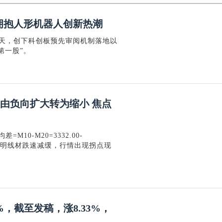
拥抱人形机器人创新热潮
4天，创下科创板预先审阅机制落地以
第一股”。
吨 由负向扩大转为缩小 焦点
M10-M20=3332.00-
，表明线材跌速减缓，行情出现拐点现
8%，截至发稿，涨8.33%，