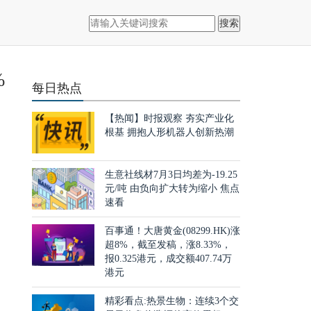
搜索
%
每日热点
【热闻】时报观察 夯实产业化
根基 拥抱人形机器人创新热潮
生意社线材7月3日均差为-19.25
元/吨 由负向扩大转为缩小 焦点
速看
百事通！大唐黄金(08299.HK)涨
超8%，截至发稿，涨8.33%，
报0.325港元，成交额407.74万
港元
精彩看点:热景生物：连续3个交