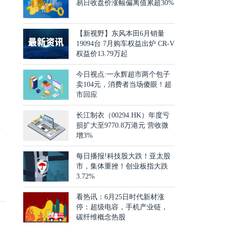
易日收盘价涨幅偏离值累超30%
【新视野】东风本田6月销量
19094台 7月购车权益出炉 CR-V
权益价13.79万起
今日视点:一永辉超市两个包子
卖104元，消费者当场傻眼！超
，
市回应
关
长江制衣（00294.HK）年度亏
主
损扩大至9770.8万港元 营收微
增3%
每日播报!科技股大跌！亚太股
市，集体重挫！创业板指大跌
3.72%
看热讯：6月25日时代新材涨
停：超级电容，手机产业链，
碳纤维概念热股