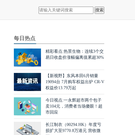
搜索
益
每日热点
精彩看点:热景生物：连续3个交
易日收盘价涨幅偏离值累超30%
【新视野】东风本田6月销量
19094台 7月购车权益出炉 CR-V
权益价13.79万起
今日视点:一永辉超市两个包子
卖104元，消费者当场傻眼！超
市回应
长江制衣（00294.HK）年度亏
损扩大至9770.8万港元 营收微