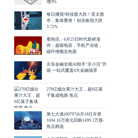
增3%
每日播报!科技股大跌！亚太股
市，集体重挫！创业板指大跌
3.72%
看热讯：6月25日时代新材涨
停：超级电容，手机产业链，
碳纤维概念热股
环
京东金融全能AI助手“京小贝”升
推
级 一站式覆盖4大金融场景
270亿烟台果汁大王，超6亿落
别
子集成电路 焦点
万
第七大道(00797)6月18日斥资
1694.16万港元回购1499.2万股-
焦点精选