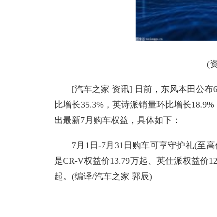
(
[汽车之家 资讯] 日前，东风本田公布6月
比增长35.3%，英诗派销量环比增长18.9
出最新7月购车权益，具体如下：
7月1日-7月31日购车可享守护礼(至
是CR-V权益价13.79万起、英仕派权益价12
起。(编译/汽车之家 郭辰)
关键词：
销量
购车
东风
东风本田
CR-V
思域