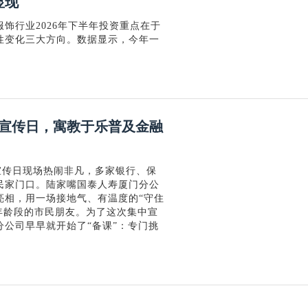
显现
饰行业2026年下半年投资重点在于
性变化三大方向。数据显示，今年一
宣传日，寓教于乐普及金融
中宣传日现场热闹非凡，多家银行、保
民家门口。陆家嘴国泰人寿厦门分公
亮相，用一场接地气、有温度的“守住
年龄段的市民朋友。为了这次集中宣
公司早早就开始了“备课”：专门挑