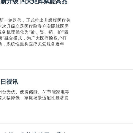
焕新升级 四大矩阵赋能高品
成新一轮迭代，正式推出升级版医疗关
本次升级立足医疗险客户实际就医需
务梳理优化为“诊、资、药、护”四
康”融合模式，为广大医疗险客户打
动，系统性重构医疗关爱服务近年
每日视讯
台光伏、便携储能、AI节能家电等
槛大幅降低，家庭场景适配性显著提