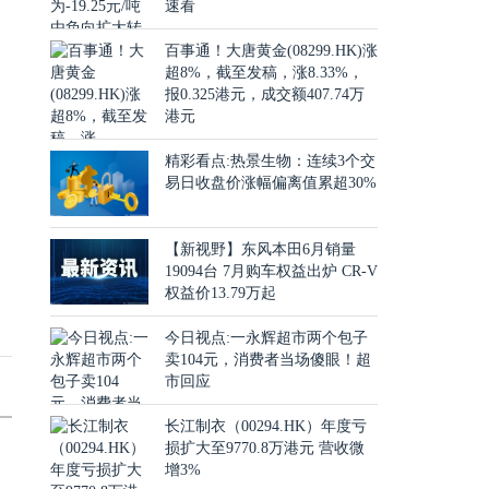
速看
百事通！大唐黄金(08299.HK)涨
超8%，截至发稿，涨8.33%，
报0.325港元，成交额407.74万
港元
美
精彩看点:热景生物：连续3个交
易日收盘价涨幅偏离值累超30%
增
【新视野】东风本田6月销量
19094台 7月购车权益出炉 CR-V
权益价13.79万起
今日视点:一永辉超市两个包子
卖104元，消费者当场傻眼！超
市回应
长江制衣（00294.HK）年度亏
损扩大至9770.8万港元 营收微
增3%