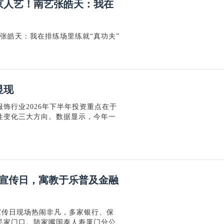
北京人艺！南艺张皓天：我在
艺张皓天：我在排练场里练就“真功夫”
显现
饰行业2026年下半年投资重点在于
性变化三大方向。数据显示，今年一
宣传日，寓教于乐普及金融
中宣传日现场热闹非凡，多家银行、保
民家门口。陆家嘴国泰人寿厦门分公