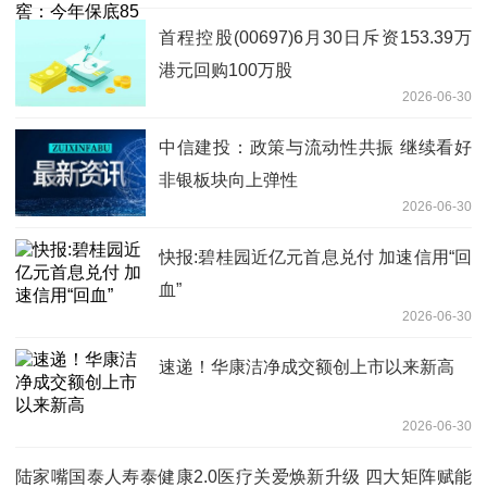
首程控股(00697)6月30日斥资153.39万
港元回购100万股
2026-06-30
中信建投：政策与流动性共振 继续看好
非银板块向上弹性
2026-06-30
快报:碧桂园近亿元首息兑付 加速信用“回
血”
2026-06-30
速递！华康洁净成交额创上市以来新高
2026-06-30
陆家嘴国泰人寿泰健康2.0医疗关爱焕新升级 四大矩阵赋能