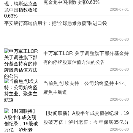
克金龙中国指数收涨0.63%
2026-07-01
平安银行高端信用卡：把“全球急难救援”装进口袋
2026-06-30
申万军工LOF: 关于调整旗下部分基金持
有的停牌股票估值方法的公告
2026-06-30
当前焦点!埃夫特：公司始终坚持主业、
聚焦主航道
2026-06-30
【财闻联播】A股半年成交额创纪录，19
股破万亿！泸州老窖：今年保底85亿分
2026-06-30
红没问题_焦点快看