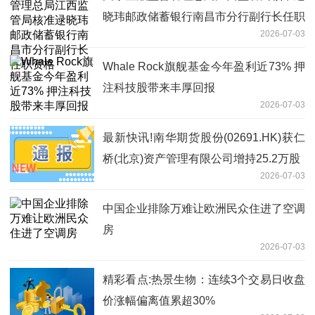
晓玮邮政储蓄银行南昌市分行副行长任职
2026-07-03
资格
Whale Rock旗舰基金今年盈利近73% 押
注科技股带来丰厚回报
2026-07-03
最新快讯!南华期货股份(02691.HK)获仁
桥(北京)资产管理有限公司增持25.2万股
2026-07-03
中国企业排除万难让欧洲民众住进了空调
房
2026-07-03
精彩看点:热景生物：连续3个交易日收盘
价涨幅偏离值累超30%