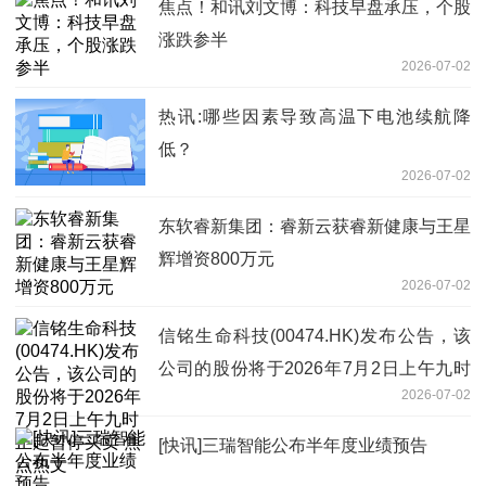
焦点！和讯刘文博：科技早盘承压，个股
涨跌参半
2026-07-02
热讯:哪些因素导致高温下电池续航降
低？
2026-07-02
东软睿新集团：睿新云获睿新健康与王星
辉增资800万元
2026-07-02
信铭生命科技(00474.HK)发布公告，该
公司的股份将于2026年7月2日上午九时
2026-07-02
正起暂停买卖 焦点热文
[快讯]三瑞智能公布半年度业绩预告