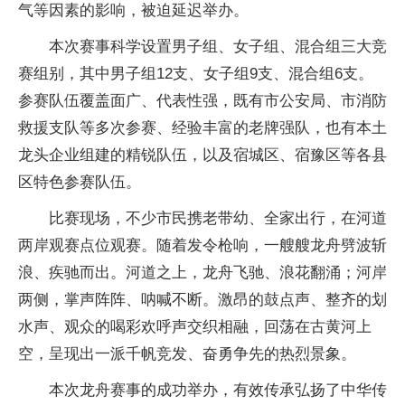
气等因素的影响，被迫延迟举办。
本次赛事科学设置男子组、女子组、混合组三大竞
赛组别，其中男子组12支、女子组9支、混合组6支。
参赛队伍覆盖面广、代表性强，既有市公安局、市消防
救援支队等多次参赛、经验丰富的老牌强队，也有本土
龙头企业组建的精锐队伍，以及宿城区、宿豫区等各县
区特色参赛队伍。
比赛现场，不少市民携老带幼、全家出行，在河道
两岸观赛点位观赛。随着发令枪响，一艘艘龙舟劈波斩
浪、疾驰而出。河道之上，龙舟飞驰、浪花翻涌；河岸
两侧，掌声阵阵、呐喊不断。激昂的鼓点声、整齐的划
水声、观众的喝彩欢呼声交织相融，回荡在古黄河上
空，呈现出一派千帆竞发、奋勇争先的热烈景象。
本次龙舟赛事的成功举办，有效传承弘扬了中华传