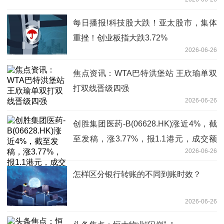
每日播报!科技股大跌！亚太股市，集体
重挫！创业板指大跌3.72%
2026-06-26
焦点资讯：WTA巴特洪堡站 王欣瑜单双
打双线晋级四强
2026-06-26
创胜集团医药-B(06628.HK)涨近4%，截
至发稿，涨3.77%，报1.1港元，成交额
2026-06-26
13.63万港元 今日观点
怎样区分银行转账的不同到账时效？
2026-06-26