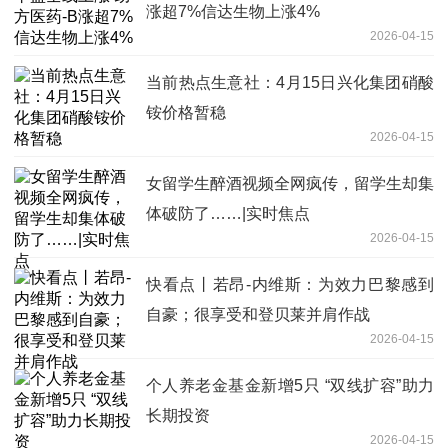
涨超7%信达生物上涨4%
2026-04-15
当前热点生意社：4月15日兴化集团硝酸
铵价格暂稳
2026-04-15
女留学生醉酒视频全网疯传，留学生却集
体破防了……|实时焦点
2026-04-15
快看点丨若昂-内维斯：为效力巴黎感到
自豪；很享受和登贝莱并肩作战
2026-04-15
个人养老金基金新增5只 “双线扩容”助力
长期投资
2026-04-15