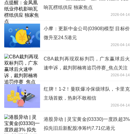
响瓦楞纸供应 独家焦点
2026-04-14
小摩：更新中金公司(03908)模型 目标价
微升至24.5港元
2026-04-14
CBA裁判再现双标判罚，广东赢球后火
速申诉，裁判郭楠将追罚停赛_焦点关注
2026-04-14
红牌！1-2！曼联爆冷保级球队，卡里克
主场首败，热刺不敢相信
2026-04-14
港股异动 | 灵宝黄金(03330)一度跌超3%
拟先旧后新配股净筹约7.71亿港元