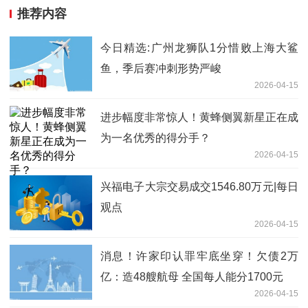
推荐内容
今日精选:广州龙狮队1分惜败上海大鲨
鱼，季后赛冲刺形势严峻
2026-04-15
进步幅度非常惊人！黄蜂侧翼新星正在成
为一名优秀的得分手？
2026-04-15
兴福电子大宗交易成交1546.80万元|每日
观点
2026-04-15
消息！许家印认罪牢底坐穿！欠债2万
亿：造48艘航母 全国每人能分1700元
2026-04-15