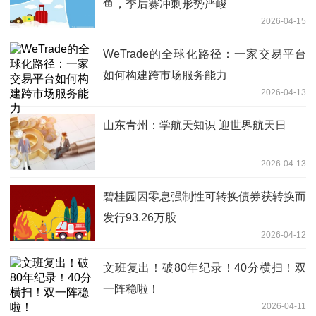
鱼，季后赛冲刺形势严峻
2026-04-15
WeTrade的全球化路径：一家交易平台
如何构建跨市场服务能力
2026-04-13
山东青州：学航天知识 迎世界航天日
2026-04-13
碧桂园因零息强制性可转换债券获转换而
发行93.26万股
2026-04-12
文班复出！破80年纪录！40分横扫！双
一阵稳啦！
2026-04-11