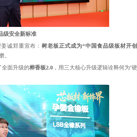
食品级安全新标准
理姜诚郑重宣布：
树老板正式成为“
中国
食品级板材开
磨。
了全面升级的
桦香板2.0
，用三大核心升级逻辑诠释何为“