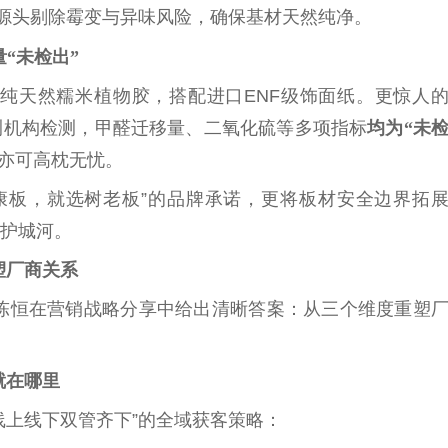
从源头剔除霉变与异味风险，确保基材天然纯净。
量“未检出”
纯天然糯米植物胶，搭配进口ENF级饰面纸。更惊人
测机构检测，甲醛迁移量、二氧化硫等多项指标
均为“未
亦可高枕无忧。
康板，就选树老板”的品牌承诺，更将板材安全边界拓
术护城河。
塑厂商关系
陈恒在营销战略分享中给出清晰答案：从三个维度重塑
就在哪里
线上线下双管齐下”的全域获客策略：