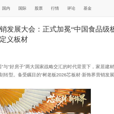
国内
国际
股票
行情
评论
基金
界营销发展大会：正式加冕“中国食品级
新定义板材
国
”与“好房子”两大
国家
战略交汇的时代背景下，家居建
深刻转型。备受瞩目的“树老板2026芯板材·新饰界营销发