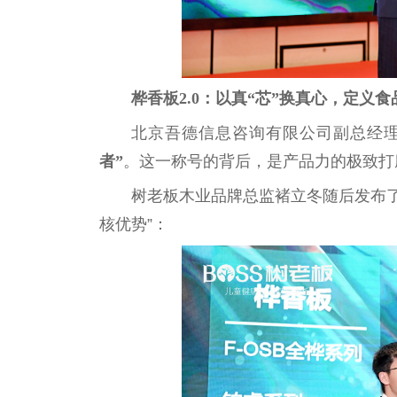
桦香板2.0：以真“芯”换真心，定义
北京吾德信息咨询有限公司副
总
经
者”
。这一称号的背后，是产品力的极致打
树老板木业品牌
总
监褚立冬随后发布
核优势”：