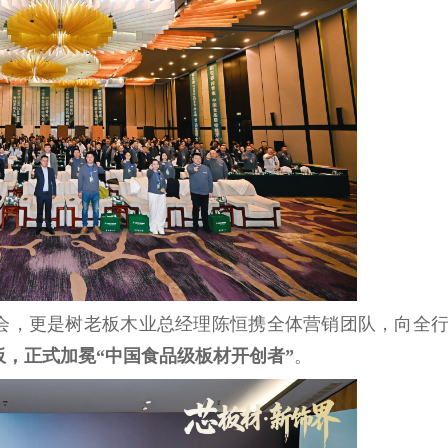
会，更是树老板木业
总
经理陈恒携全体营销团队，向全
板，正式加冕“
中国
食品级板材开创者”
。