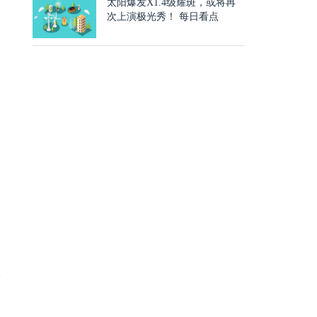
太阳爆发X1.4级耀斑，或将再
次上演极光秀！ 每日看点
求