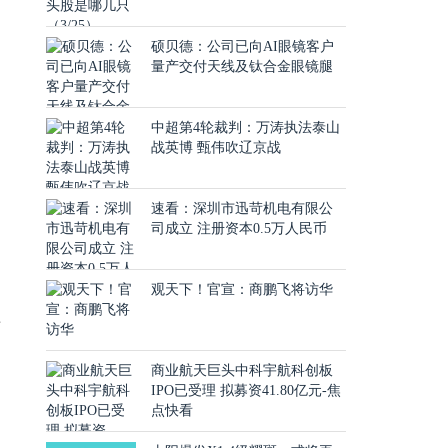
硕贝德：公司已向AI眼镜客户
量产交付天线及钛合金眼镜腿
中超第4轮裁判：万涛执法泰山
战英博 甄伟吹辽京战
速看：深圳市迅苛机电有限公
司成立 注册资本0.5万人民币
观天下！官宣：商鹏飞将访华
行
商业航天巨头中科宇航科创板
IPO已受理 拟募资41.80亿元-焦
点快看