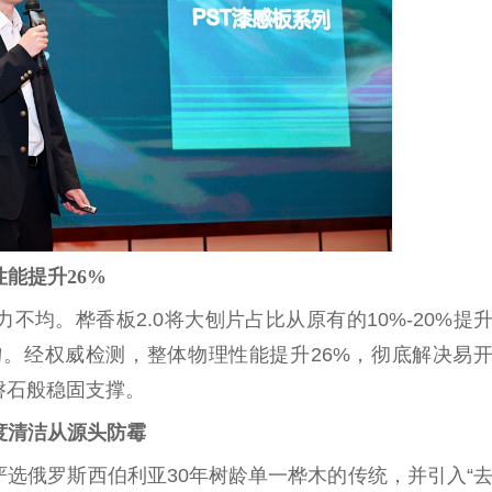
性
能提升26%
均。桦香板2.0将大刨片占比从原有的10%-20%提
均匀。经权威检测，整体物理
性
能提升26%，彻底解决易
磐石般稳固支撑。
深度清洁从源头防霉
严选
俄罗斯
西伯利亚30年树龄单一桦木的传统，并引入“