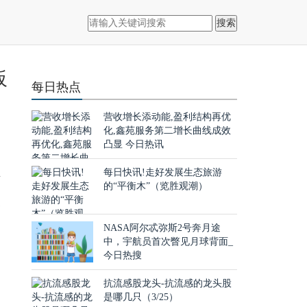
搜索
板
每日热点
营收增长添动能,盈利结构再优
化,鑫苑服务第二增长曲线成效
凸显 今日热讯
每日快讯!走好发展生态旅游
材
的“平衡木”（览胜观潮）
展
NASA阿尔忒弥斯2号奔月途
中，宇航员首次瞥见月球背面_
今日热搜
抗流感股龙头-抗流感的龙头股
是哪几只（3/25）