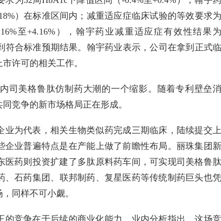
+0.18%）在标准区间内；减重适应症临床试验的等效要求
16%至+4.16%），翰宇药业减重适应症有效性结果
内，均达到符合标准预期结果。翰宇药业表示，公司在拿到正式
上市许可的相关工作。
内司美格鲁肽仿制药大潮的一个缩影。随着专利壁垒
共同竞争的新市场格局正在形成。
企业为代表，相关生物类似药完成三期临床，陆续提交
这些企业普遍特点是在产能上做了前瞻性布局。丽珠集团
华东医药则投资扩建了多肽原料药车间，可实现司美格鲁
药、石药集团、联邦制药、复星医药等传统制药巨头也
场，同样不可小觑。
正的竞争在于后续的商业化能力。业内分析指出，这场