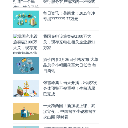
银行服务客户需求的一种模式
每日资讯：美凯龙：2025年净
亏损2372225.77万元
我国充电设施突破2100万大
关，现存充电桩相关企业超91
万家
围
酒价内参3月26日价格发布 大单
场
品总价小幅回落至六日低位 每
日简讯
张雪峰离世当天开播，出现2次
工
身体预警不被重视！生前遗愿
注
已完成
得
一天跨两国！新加坡上课、武
汉宵夜… 中国留学生硬核留学
火出圈 即时看
药