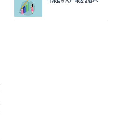
日韩股市高开 韩股涨逾4%
为
为
临
消
上
新
肽
凭
竞