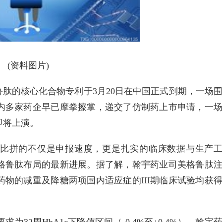
(资料图片)
鲁肽的核心化合物专利于3月20日在中国正式到期，一场
内多家药企早已摩拳擦掌，递交了仿制药上市申请，一
即将上演。
比拼的不仅是申报速度，更是扎实的临床数据与生产
格鲁肽布局的最新进展。据了解，翰宇药业司美格鲁肽
物的减重及降糖两项国内适应症的III期临床试验均获
32周HbA1c下降值区间（-0.4%至+0.4%），翰宇