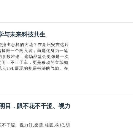
美学与未来科技共生
碰撞出怎样的火花？在湖州安吉这片
选择做一个闯入者，而是化身为一笔
的参数堆砌，这场品鉴会更像是一次
意之间：不止于车，更是移动的宣纸如
云T9L展现的则是书法的气韵。在
肝明目，眼不花不干涩、视力
不干涩、视力好,桑葚,桂圆,枸杞,明