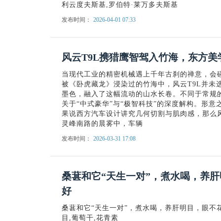
利云度夫斯基,罗伯特·莱万多夫斯基
发布时间：
2026-04-01 07:33
风云T9L携猎鹰智驾入竹海，东方
当现代工业的精密机械遇上千年古刹的禅意，会
被《卧虎藏龙》浸染过的竹海中，风云T9L并未
墨色，融入了这幅流动的山水长卷。不同于常规
关于“中式豪华”与“极智科技”的深度解构。形
果说西方汽车设计讲究几何切割与肌肉感，那么风
灵峰南路的晨雾中，车辆
发布时间：
2026-03-31 17:08
桑葚和它“天生一对”，煮水喝，养
好
桑葚和它“天生一对”，煮水喝，养肝明目，眼不花
目,葡萄干,花青素