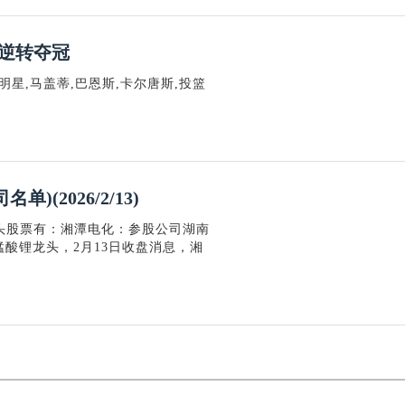
分逆转夺冠
星,马盖蒂,巴恩斯,卡尔唐斯,投篮
(2026/2/13)
头股票有：湘潭电化：参股公司湖南
锰酸锂龙头，2月13日收盘消息，湘