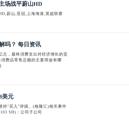
港主场战平蔚山HD
D,蔚山,亚冠,上海海港,英超联赛
解吗？ 每日资讯
万亿元，最终消费支出对经济增长的贡
社会消费品零售总额的主要用途有哪
售
8美元
维持“买入”评级。(格隆汇)相关事件
03.SH)：公司子公司