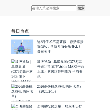
搜索
每日热点
这3种手术不需要做！存活率接
近98%，常做反而会伤身体！_
每日关注
港股异动 | 阜博集团(03738)高
开逾14% 旗下Vobile MAX?平台
上线元素级IP管理能力 当前资
讯
达
2026高铁概念股梳理(附名单)
（2026/2/13）
售
全明星投篮之星：尼克斯队47
所