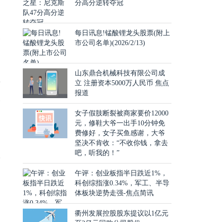
分高分逆转夺冠
每日讯息!锰酸锂龙头股票(附上
会
市公司名单)(2026/2/13)
山东鼎合机械科技有限公司成
要
立 注册资本5000万人民币 焦点
报道
映
运
女子假肢断裂被商家要价12000
元，修鞋大爷一出手10分钟免
费修好，女子买鱼感谢，大爷
坚决不肯收：“不收你钱，拿去
吧，听我的！”
政
午评：创业板指半日跌近1%，
科创综指涨0.34%，军工、半导
体板块逆势走强-焦点简讯
衢州发展控股股东提议以1亿元