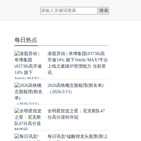
搜索
每日热点
港股异动 | 阜博集团(03738)高
开逾14% 旗下Vobile MAX?平台
上线元素级IP管理能力 当前资
创
讯
公
2026高铁概念股梳理(附名单)
（2026/2/13）
全明星投篮之星：尼克斯队47
分高分逆转夺冠
每日讯息!锰酸锂龙头股票(附上