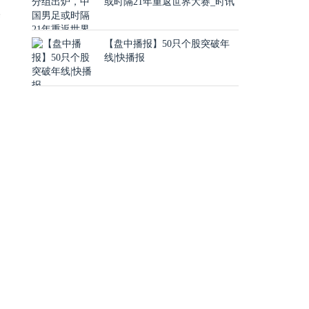
或时隔21年重返世界大赛_时讯
度
2
【盘中播报】50只个股突破年
线|快播报
，
日
，