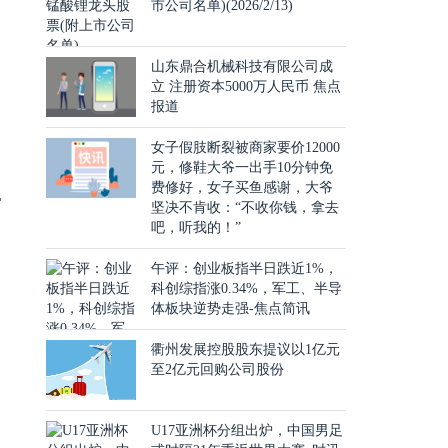
市公司名单)(2026/2/13)
山东鼎合机械科技有限公司成
立 注册资本5000万人民币 焦点
报道
女子假肢断裂被商家要价12000
元，修鞋大爷一出手10分钟免
费修好，女子买鱼感谢，大爷
T
坚决不肯收：“不收你钱，拿去
吧，听我的！”
午评：创业板指半日跌近1%，
科创综指涨0.34%，军工、半导
体板块逆势走强-焦点简讯
日
衢州发展控股股东提议以1亿元
至2亿元回购公司股份
U17亚洲杯分组出炉，中国男足