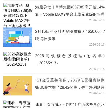
港股异动 | 阜博集团(03738)高开逾14%
旗下Vobile MAX?平台上线元素级IP管理
2026-02-16
能力 当前资讯
2月16日生意社丙酮基准价为4650.00元/
吨 每日资讯
2026-02-16
2026高铁概念股梳理(附名单)
（2026/2/13）
2026-02-15
*ST金灵重整落幕，23.79亿元投资款到
账 总股本增至28.42亿股，去年净利延续
2026-02-15
巨亏
速看：春节游玩不跑空！广西这些景点营