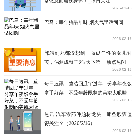
常做反而会伤身体！_每日关注
2026-02-16
巴马：宰年猪品年味 烟火气里话团圆
2026-02-16
郭靖到死都没想到，骄纵任性的女儿郭
芙，偶然成就了3位天下第一 焦点热闻
2026-02-16
每日速讯：董洁回辽宁过年，分享年夜饭
拿手好菜，不受年龄限制的美貌太吸睛
2026-02-16
热讯:汽车零部件题材龙头，哪些股票值
得关注？（2026/2/16）
2026-02-16