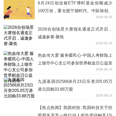
6月24日创业板ETF博时基金份额减少
100万份，重仓股宁德时代、中际旭创、
2026-06-25
新易盛
2026合创场景大赛报名通道正式开启，
诚邀参赛-聚焦
2026-06-25
热血传大爱 服务暖民心-中国人寿财险上
上饶市中心支公司参加世界献血日公益宣
2026-06-24
传活动
九源基因(02566)6月23日斥资205.05万
港元回购33.88万股
2026-06-23
【焦点热闻】凯因科技: 凯因科技关于控
股股东及其一致行动人权益变动触及1%