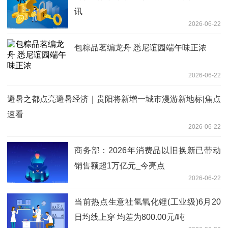
讯
2026-06-22
包粽品茗编龙舟 悉尼谊园端午味正浓
2026-06-22
避暑之都点亮避暑经济｜贵阳将新增一城市漫游新地标|焦点
速看
2026-06-22
商务部：2026年消费品以旧换新已带动
销售额超1万亿元_今亮点
2026-06-22
当前热点生意社氢氧化锂(工业级)6月20
日均线上穿 均差为800.00元/吨