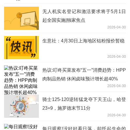
无人机实名登记和激活要求将于5月1日
起全国实施|独家焦点
2026-04-30
生意社：4月30日上海地区钴粉报价暂稳
2026-04-30
热议:叮咚买菜发布“五一”消费趋势：HPP
肉制品热销 休闲卤味预计增长超40%
2026-04-30
骑士125-120逆转猛龙夺下天王山，哈登
23+9，施罗德末节11分
2026-04-30
每日观察!没好好看日落，却托起生命的