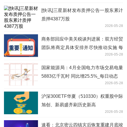
[快讯]三星新材发布质押公告一股东累计
质押4387万股
2026-05-28
商务部回应中美关税谈判进展：双方经贸
团队将商定具体安排并尽快推动实施 每
2026-05-28
日速讯
国家能源局：4月全国电力市场交易电量
5883亿千瓦时 同比增25.5%_每日动态
2026-05-28
沪深300ETF华夏（510330）权重股中际
旭创、新易盛齐刷历史新高
2026-05-28
速看：北京密云四镇灾后恢复重建月底竣