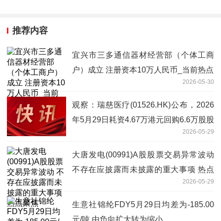
推荐内容
宜兴市三多通信器材经营部（个体工商
户）成立 注册资本10万人民币_当前热点
2026-05-30
观察：瑞慈医疗(01526.HK)公布，2026
年5月29日耗资4.67万港元回购6.6万股股
2026-05-29
份
大唐发电(00991)A股股票交易异常波动
不存在应披露而未披露的重大事项 热点
2026-05-29
聚焦
生意社锦纶FDY5月29日均差为-185.00
元/吨 由负向扩大转为缩小