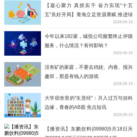
【凝心聚力 真抓实干 奋力实现“十五
五”良好开局】青海立足资源禀赋 推进绿
2026-05-19
色算电协同发展 宁夏持续加力 筑牢西北
地区重要生态安全屏障 当前热议
今年以来182家，城投公司频繁终止评级
服务，什么情况？有何影响？
2026-05-19
没有矿的家庭，不要去鸡娃、内卷、报兴
趣班，那是有钱人的游戏
2026-05-19
大学宿舍里的“生意经”：月入过万与挂科
边缘，青春的AB面 焦点短讯
2026-05-19
【播资讯】东鹏饮料(09980)5月18日斥