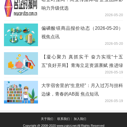
响力升级优选
2026-05-20
偏磷酸镁商品报价动态（2026-05-20）
视焦点讯
2026-05-20
【凝心聚力 真抓实干 奋力实现“十五
五”良好开局】青海立足资源禀赋 推进绿
2026-05-19
色算电协同发展 宁夏持续加力 筑牢西北
地区重要生态安全屏障 当前热议
大学宿舍里的“生意经”：月入过万与挂科
边缘，青春的AB面 焦点短讯
2026-05-19
关于我们┊ 联系我们┊ 加入我们
Copyright @ 2008-2020
www.zgjrzj.net
All Rights Reserved