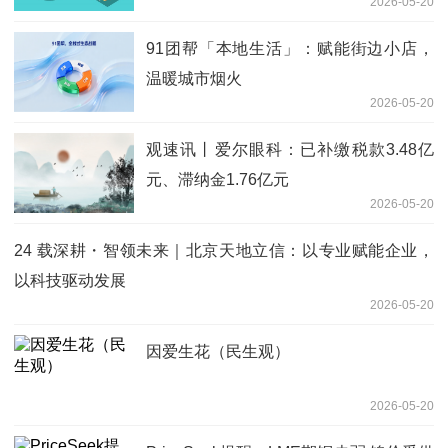
2026-05-20
91团帮「本地生活」：赋能街边小店，
温暖城市烟火
2026-05-20
观速讯丨爱尔眼科：已补缴税款3.48亿
元、滞纳金1.76亿元
2026-05-20
24 载深耕・智领未来｜北京天地立信：以专业赋能企业，
以科技驱动发展
2026-05-20
因爱生花（民生观）
2026-05-20