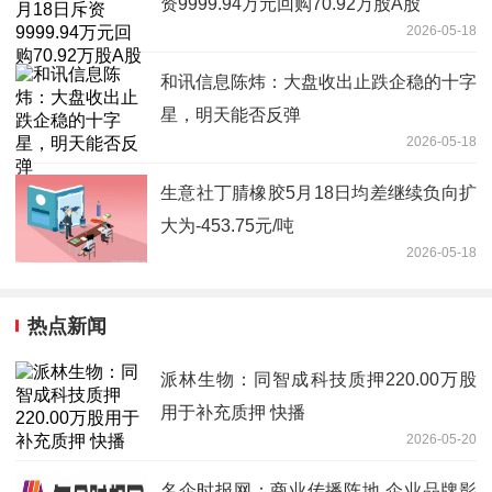
资9999.94万元回购70.92万股A股
2026-05-18
和讯信息陈炜：大盘收出止跌企稳的十字
星，明天能否反弹
2026-05-18
生意社丁腈橡胶5月18日均差继续负向扩
大为-453.75元/吨
2026-05-18
热点新闻
派林生物：同智成科技质押220.00万股
用于补充质押 快播
2026-05-20
名企时报网：商业传播阵地 企业品牌影