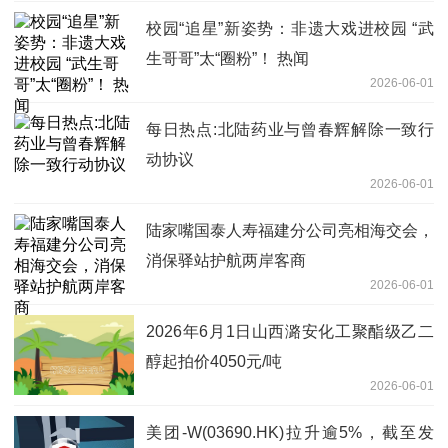
校园“追星”新姿势：非遗大戏进校园 “武
生哥哥”太“圈粉”！ 热闻
2026-06-01
每日热点:北陆药业与曾春辉解除一致行
动协议
2026-06-01
陆家嘴国泰人寿福建分公司亮相海交会，
消保驿站护航两岸客商
2026-06-01
2026年6月1日山西潞安化工聚酯级乙二
醇起拍价4050元/吨
2026-06-01
美团-W(03690.HK)拉升逾5%，截至发