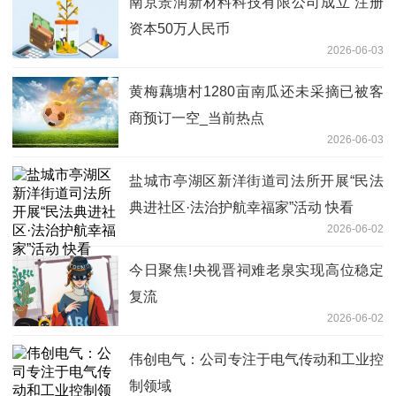
南京景润新材料科技有限公司成立 注册
资本50万人民币
2026-06-03
黄梅藕塘村1280亩南瓜还未采摘已被客
商预订一空_当前热点
2026-06-03
盐城市亭湖区新洋街道司法所开展“民法
典进社区·法治护航幸福家”活动 快看
2026-06-02
今日聚焦!央视晋祠难老泉实现高位稳定
复流
2026-06-02
伟创电气：公司专注于电气传动和工业控
制领域