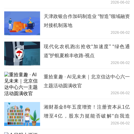
2026-06-02
天津政银合作加码制造业 “智造”领域融资
对接机制落地
2026-06-02
现代化农机跑出抢收“加速度” “绿色通
道”护航夏粮丰收路‌-视点
2026-06-02
重拾童趣 · AI见未来｜北京信达中心六一
主题活动圆满收官
2026-06-02
湘财基金8年五度增资！注册资本从1亿
增至4亿，股东力挺能否破解“自我造
2026-06-02
血”困局？ 新消息