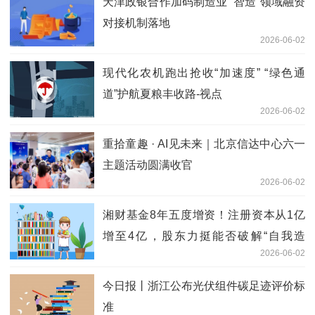
天津政银合作加码制造业 “智造”领域融资
对接机制落地
2026-06-02
现代化农机跑出抢收“加速度” “绿色通
道”护航夏粮丰收路‌-视点
2026-06-02
重拾童趣 · AI见未来｜北京信达中心六一
主题活动圆满收官
2026-06-02
湘财基金8年五度增资！注册资本从1亿
增至4亿，股东力挺能否破解“自我造
2026-06-02
血”困局？ 新消息
今日报丨浙江公布光伏组件碳足迹评价标
准