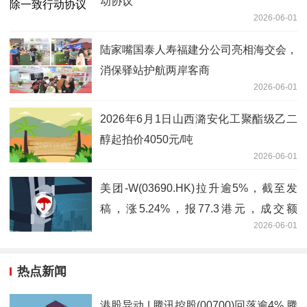
动协议
2026-06-01
陆家嘴国泰人寿福建分公司亮相海交会，
消保驿站护航两岸客商
2026-06-01
2026年6月1日山西潞安化工聚酯级乙二
醇起拍价4050元/吨
2026-06-01
美团-W(03690.HK)拉升逾5%，截至发
稿，涨5.24%，报77.3港元，成交额
2026-06-01
15.72亿港元_实时
热点新闻
港股异动 | 腾讯控股(00700)回落逾4% 腾