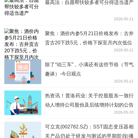
最高法：自愿帮扶较多者可分得适当遗产
2026-05-21
聚焦：酒价内参5月21日价格发布：古井
贡古20下跌5元，价格下探至月内次低位
2026-05-21
除了“动三车”，小满还有这些节俗（节气
趣谈）-今日观点
2026-05-21
热资讯！普洛药业: 关于控股股东一致行
动人增持公司股份及后续增持计划的公告
2026-05-20
可立克(002782.SZ)：SST固态变压器相
关产品仍处于研发与测试的早期阶段|播